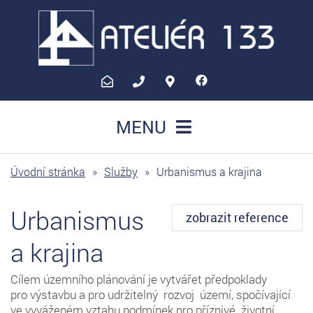
atelier133@atelier133.cz
+420
Olomoucká
775
15,
MENU
334
783
133
55
Velký
Úvodní stránka
»
Služby
»
Urbanismus a krajina
Újezd
Urbanismus
zobrazit reference
a krajina
Cílem územního plánování je vytvářet předpoklady
pro výstavbu a pro udržitelný rozvoj území, spočívající
ve vyváženém vztahu podmínek pro příznivé životní