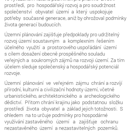
prostředí, pro hospodářský rozvoj a pro soudržnost
společenství obyvatel území a který uspokojuje
potřeby současné generace, aniž by ohrožoval podmínky
života generací budoucích.
Územní plánování zajišťuje předpoklady pro udržitelný
rozvoj území soustavným a komplexním řešením
účelného využití a prostorového uspořádání území
s cílem dosažení obecně prospěšného souladu
veřejných a soukromých zájmů na rozvoji území. Za tím
účelem sleduje společenský a hospodářský potenciál
rozvoje.
Územní plánování ve veřejném zájmu chrání a rozvíjí
přírodní, kulturní a civilizační hodnoty území, včetně
urbanistického, architektonického a archeologického
dědictví. Přitom chrání krajinu jako podstatnou složku
prostředí života obyvatel a základ jejich totožnosti. S
ohledem na to určuje podmínky pro hospodárné
využívání zastavěného území a zajišťuje ochranu
nezastavěného území a nezastavitelných pozemků.