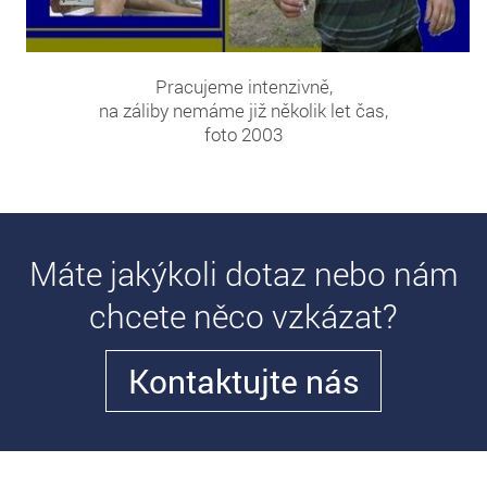
Pracujeme intenzivně,
na záliby nemáme již několik let čas,
foto 2003
Máte jakýkoli dotaz nebo nám
chcete něco vzkázat?
Kontaktujte nás