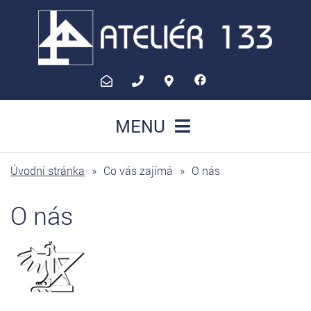
atelier133@atelier133.cz
+420
Olomoucká
775
15,
MENU
334
783
133
55
Velký
Úvodní stránka
»
Co vás zajímá
»
O nás
Újezd
O nás