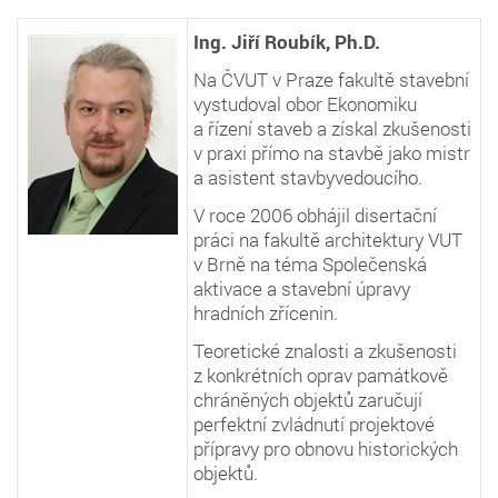
Ing. Jiří Roubík, Ph.D.
Na ČVUT v Praze fakultě stavební
vystudoval obor Ekonomiku
a řízení staveb a získal zkušenosti
v praxi přímo na stavbě jako mistr
a asistent stavbyvedoucího.
V roce 2006 obhájil disertační
práci na fakultě architektury VUT
v Brně na téma Společenská
aktivace a stavební úpravy
hradních zřícenin.
Teoretické znalosti a zkušenosti
z konkrétních oprav památkově
chráněných objektů zaručují
perfektní zvládnutí projektové
přípravy pro obnovu historických
objektů.