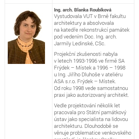
Ing. arch. Blanka Roubíková
Vystudovala VUT v Brně fakultu
architektury a absolvovala
na katedře rekonstrukcí památek
pod vedením Doc. Ing. arch.
Jarmily Ledinské, CSc.
Projekční zkušenosti nabyla
v letech 1993-1996 ve firmě SA
Frýdek – Místek a 1996 – 1998
u Ing. Jiřího Dluhoše v ateliéru
ASA s.r.o. Frýdek – Místek.
Od roku 1998 vede samostatnou
praxi jako autorizovaný architekt.
Vedle projektování několik let
pracovala pro Státní památkový
ústav jako specialista na lidovou
architekturu. Dlouhodobě se
věnuje problematice venkovského